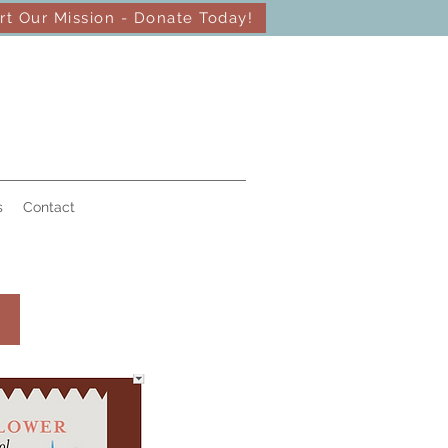
rt Our Mission - Donate Today!
s
Contact