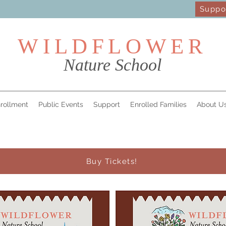
Suppo
WILDFL
OWER
Nature School
rollment
Public Events
Support
Enrolled Families
About U
Buy Tickets!