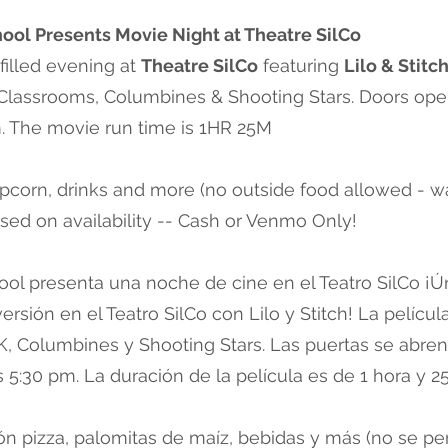
ool Presents Movie Night at Theatre SilCo
filled evening at
Theatre SilCo
featuring
Lilo & Stitc
 Classrooms, Columbines & Shooting Stars. Doors ope
m. The movie run time is 1HR 25M
pcorn, drinks and more (no outside food allowed - wa
sed on availability -- Cash or Venmo Only!
ol presenta una noche de cine en el Teatro SilCo ¡Ú
ersión en el Teatro SilCo con Lilo y Stitch! La pelícu
K, Columbines y Shooting Stars. Las puertas se abren 
 5:30 pm. La duración de la película es de 1 hora y 2
n pizza, palomitas de maíz, bebidas y más (no se pe